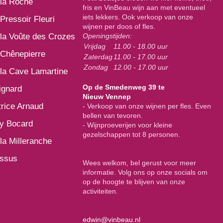
la Roche
fris en VinBeau wijn aan met eventueel
iets lekkers. Ook verkoop van onze
Pressoir Fleuri
wijnen per doos of fles.
la Voûte des Crozes
Openingstijden:
Vrijdag
11.00 - 18.00 uur
Chênepierre
Zaterdag
11.00 - 17.00 uur
Zondag
12.00 - 17.00 uur
la Cave Lamartine
Op de Smedenweg 39 te
ignard
Nieuw Vennep
rice Arnaud
- Verkoop van onze wijnen per fles. Even
bellen van tevoren.
y Bocard
- Wijnproeverijen voor kleine
gezelschappen tot 8 personen.
la Milleranche
issus
Wees welkom, bel gerust voor meer
informatie. Volg ons op onze socials om
op de hoogte te blijven van onze
activiteiten.
edwin@vinbeau.nl