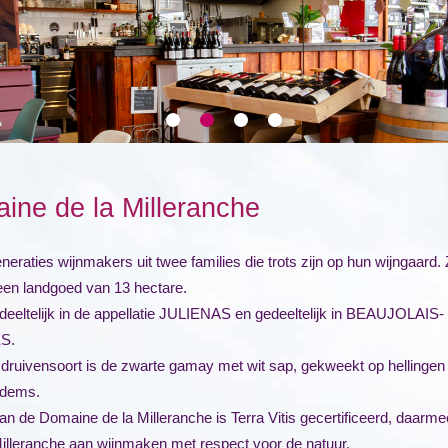
ine de la Milleranche
eraties wijnmakers uit twee families die trots zijn op hun wijngaard. Z
en landgoed van 13 hectare.
gedeeltelijk in de appellatie JULIENAS en gedeeltelijk in BEAUJOLAIS-
S.
druivensoort is de zwarte gamay met wit sap, gekweekt op hellingen
odems.
an de Domaine de la Milleranche is Terra Vitis gecertificeerd, daarme
illeranche aan wijnmaken met respect voor de natuur.