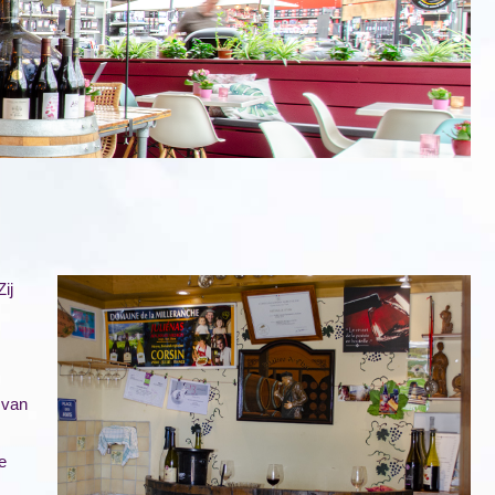
ij
 van
e