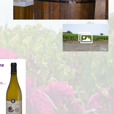
ne
s...