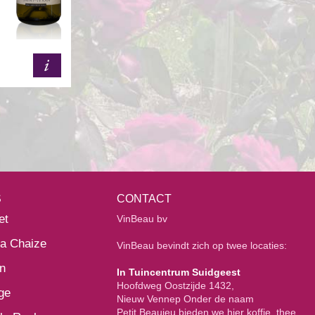
S
CONTACT
et
VinBeau bv
la Chaize
VinBeau bevindt zich op twee locaties:
n
In Tuincentrum Suidgeest
Hoofdweg Oostzijde 1432,
ge
Nieuw Vennep Onder de naam
Petit Beaujeu bieden we hier koffie, thee,