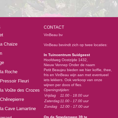
S
CONTACT
et
VinBeau bv
la Chaize
VinBeau bevindt zich op twee locaties:
n
In Tuincentrum Suidgeest
Hoofdweg Oostzijde 1432,
ge
Nieuw Vennep Onder de naam
Petit Beaujeu bieden we hier koffie, thee,
la Roche
fris en VinBeau wijn aan met eventueel
iets lekkers. Ook verkoop van onze
Pressoir Fleuri
wijnen per doos of fles.
la Voûte des Crozes
Openingstijden:
Vrijdag
11.00 - 18.00 uur
Chênepierre
Zaterdag
11.00 - 17.00 uur
Zondag
12.00 - 17.00 uur
la Cave Lamartine
Op de Smedenweg 39 te
ignard