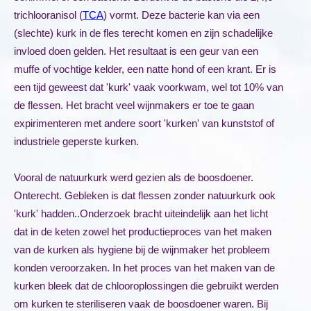
trichlooranisol (
TCA
) vormt. Deze bacterie kan via een
(slechte) kurk in de fles terecht komen en zijn schadelijke
invloed doen gelden. Het resultaat is een geur van een
muffe of vochtige kelder, een natte hond of een krant. Er is
een tijd geweest dat 'kurk' vaak voorkwam, wel tot 10% van
de flessen. Het bracht veel wijnmakers er toe te gaan
expirimenteren met andere soort 'kurken' van kunststof of
industriele geperste kurken.
Vooral de natuurkurk werd gezien als de boosdoener.
Onterecht. Gebleken is dat flessen zonder natuurkurk ook
'kurk' hadden..Onderzoek bracht uiteindelijk aan het licht
dat in de keten zowel het productieproces van het maken
van de kurken als hygiene bij de wijnmaker het probleem
konden veroorzaken. In het proces van het maken van de
kurken bleek dat de chlooroplossingen die gebruikt werden
om kurken te steriliseren vaak de boosdoener waren. Bij